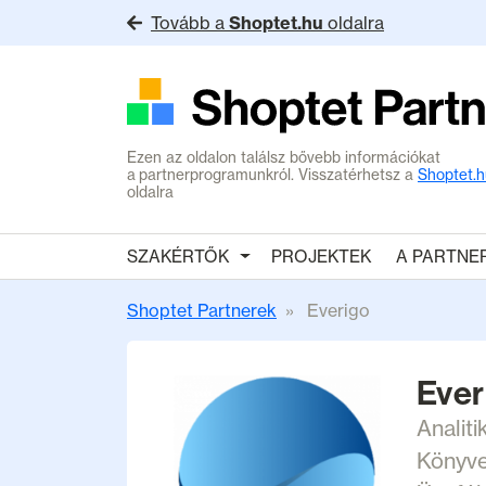
Tovább a
Shoptet.hu
oldalra
Ezen az oldalon találsz bővebb információkat
a partnerprogramunkról. Visszatérhetsz a
Shoptet.h
oldalra
SZAKÉRTŐK
PROJEKTEK
A PARTNE
Shoptet Partnerek
Everigo
Ever
Analiti
Könyve