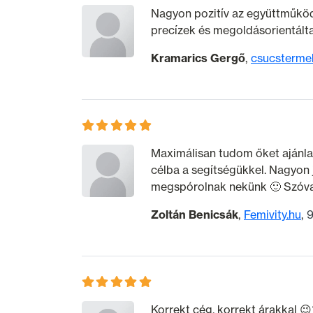
Nagyon pozitív az együttműköd
precízek és megoldásorientálta
Kramarics Gergő
csucsterme
Maximálisan tudom őket ajánlan
célba a segítségükkel. Nagyon 
megspórolnak nekünk 🙂 Szóva
Zoltán Benicsák
Femivity.hu
9
Korrekt cég, korrekt árakkal 