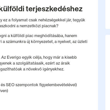
 külföldi terjeszkedéshez
y ez a folyamat csak nehézségekkel jár, tegyük
gaszkodni a nemzetközi piacnak?
fogni a külföldi piac meghódításába, hanem
i a számunkra új környezetet, a nyelvet, az üzleti
.
Az Everigo egyik célja, hogy már a kisebb
yenek a szolgáltatásaik, ezért az áraik
igazíthatóak a növekvő igényekhez.
ó és SEO szempontok figyelembevételével)
lven)