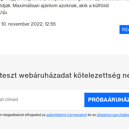
ldják. Maximálisan ajánlom azoknak, akik a külföldi
!👍
10. november 2022, 12:55
RE
t teszt webáruházadat kötelezettség n
PRÓBAÁRUHÁZ
ím megadásával elfogadod az
adatvédelmi irányelveket
és az
általános szerződési