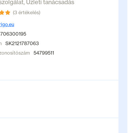
szolgálat
,
Üzleti tanácsadás
(3 értékelés)
rigo.eu
706300195
m
SK2121787063
zonosítószám
54799511