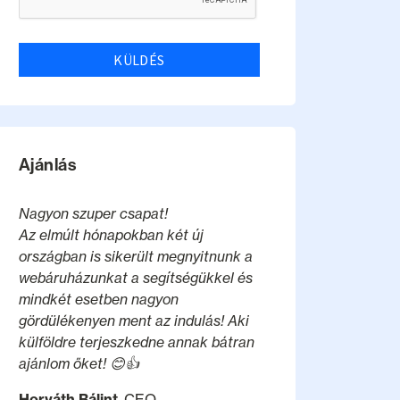
KÜLDÉS
Ajánlás
Nagyon szuper csapat!
Az elmúlt hónapokban két új
országban is sikerült megnyitnunk a
webáruházunkat a segítségükkel és
mindkét esetben nagyon
gördülékenyen ment az indulás! Aki
külföldre terjeszkedne annak bátran
ajánlom őket! 😊👍
Horváth Bálint
, CEO,