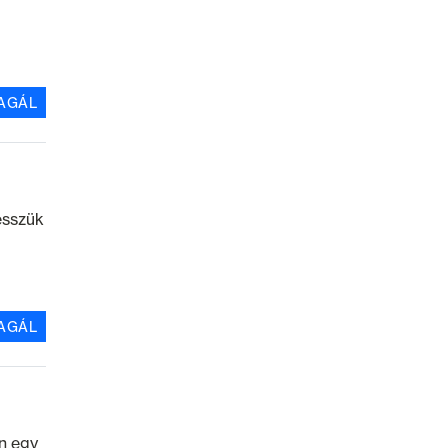
AGÁL
esszük
AGÁL
n egy