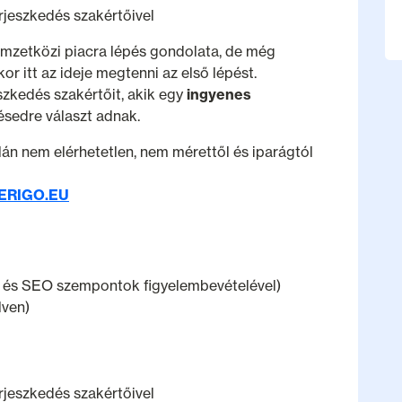
erjeszkedés szakértőivel
mzetközi piacra lépés gondolata, de még
r itt az ideje megtenni az első lépést.
szkedés szakértőit, akik egy
ingyenes
ésedre választ adnak.
lán nem elérhetetlen, nem mérettől és iparágtól
ERIGO.EU
ó és SEO szempontok figyelembevételével)
lven)
erjeszkedés szakértőivel