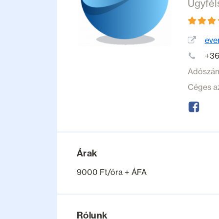
Ügyfél
eve
+36
Adószá
Céges a
Árak
9000 Ft/óra + ÁFA
Rólunk