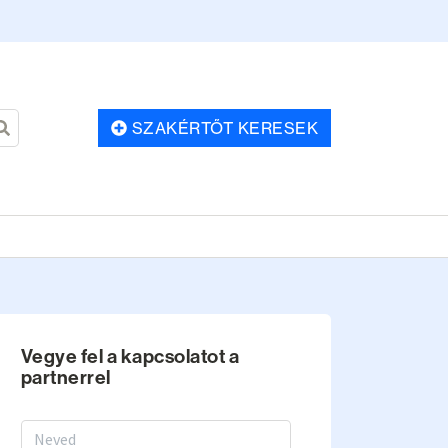
SZAKÉRTŐT KERESEK
Vegye fel a kapcsolatot a
partnerrel
Vezetéknév, keresztnév