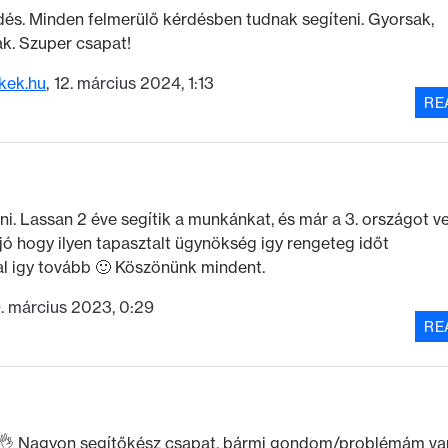
és. Minden felmerülő kérdésben tudnak segíteni. Gyorsak,
k. Szuper csapat!
kek.hu
12. március 2024, 1:13
RE
i. Lassan 2 éve segítik a munkánkat, és már a 3. országot v
jó hogy ilyen tapasztalt ügynökség igy rengeteg időt
l igy tovább 🙂 Köszönünk mindent.
. március 2023, 0:29
RE
😉👌 Nagyon segítőkész csapat, bármi gondom/problémám va