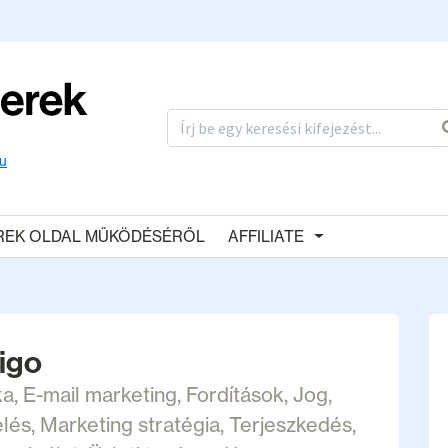
u
REK OLDAL MŰKÖDÉSÉRŐL
AFFILIATE
igo
ka
,
E-mail marketing
,
Fordítások
,
Jog
,
lés
,
Marketing stratégia
,
Terjeszkedés
,