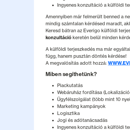
Ingyenes konzultáció a külföldi t
Amennyiben már felmerült benned a ne
mindig számtalan kérdésed maradt, akko
Keresd bátran az Everigo külföldi terje
konzultáció
keretén belül minden kérd
A külföldi terjeszkedés ma már egyálta
függ, hanem pusztán döntés kérdése!
A megvalósítás adott hozzá:
WWW.EV
Miben segíthetünk?
Piackutatás
Webáruház fordítása (Lokalizáci
Ügyfélszolgálat (több mint 10 nye
Marketing kampányok
Logisztika
Jogi és adótanácsadás
Ingyenes konzultáció a külföldi t