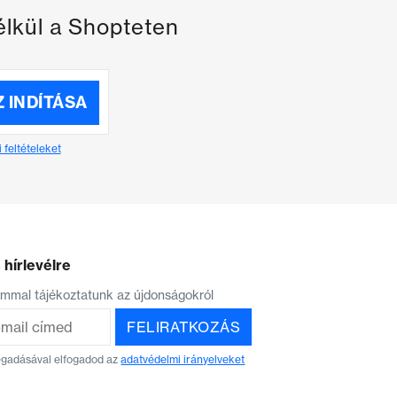
élkül a Shopteten
 INDÍTÁSA
 feltételeket
 hírlevélre
lommal tájékoztatunk az újdonságokról
FELIRATKOZÁS
egadásával elfogadod az
adatvédelmi irányelveket