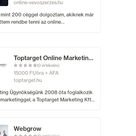
online-vevoszerzes.hu
ttem rendbe tenni az online
zerzésüket. Fő szakterületem a Facebook
gle hirdetések, valamint a Remarketing.
Toptarget Online Marketing Ügynökség
(0 értékelés)
15000 Ft/óra + ÁFA
toptarget.hu
ting Ügynökségünk 2008 óta foglalkozik
 marketinggel, a Toptarget Marketing Kft.
en alakult a megnövekedett ügyfélkör
lgálása érdekében. Miben vagyunk mások,
Webgrow