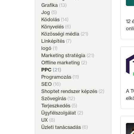
Grafika
(13)
Jog
(5)
Kódolás
(14)
12 
Könyvelés
(6)
onl
Közösségi média
(21)
16 
Linképítés
(7)
dol
logó
(1)
az
Marketing stratégia
(21)
Offline marketing
(2)
PPC
(21)
Programozás
(11)
SEO
(16)
A T
Shoptet rendszer képzés
(2)
elk
Szövegírás
(12)
ter
Terjeszkedés
(5)
pia
Ügyfélszolgálat
(2)
UX
(8)
Üzleti tanácsadás
(6)