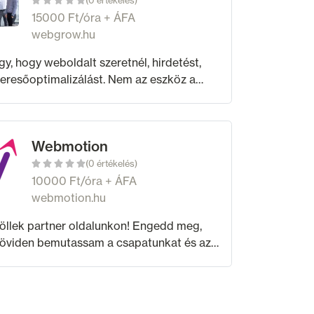
(0 értékelés)
15000 Ft/óra + ÁFA
webgrow.hu
y, hogy weboldalt szeretnél, hirdetést,
eresőoptimalizálást. Nem az eszköz a
, hanem a cél, amit el szeretnél érni. Ennek
jük alá azokat a webes rendszereket,
Webmotion
(0 értékelés)
10000 Ft/óra + ÁFA
webmotion.hu
öllek partner oldalunkon! Engedd meg,
röviden bemutassam a csapatunkat és azt
gy miben tudunk segíteni. Ügyfeleink
zően azért szeretnek velünk dolgozni,
z évek