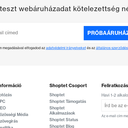
t teszt webáruházadat kötelezettség n
PRÓBAÁRUHÁZ
ím megadásával elfogadod az
adatvédelmi irányelveket
és az
általános szerződési
nformáció
Shoptet Csoport
Feliratkozás
otózás
Shoptet
Havi 1-2 alka
PC
Shoptet Támogatás
EO
Shoptet
Alkalmazások
özösségi Média
Az e-mail cím m
Shoptet Status
zövegírás
Shoptet Blog
nalitika