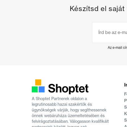
Készítsd el sajá
Az e-mail c
I
F
A Shoptet Partnerek oldalon a
P
legrutinosabb hazai szakértők és
S
ügynökségek várják, hogy segíthessenek
K
önnek webáruháza üzemeltetésében és
S
felvirágoztatásában. Válogasson kvalifikált
A
partnereink között, legyen szó