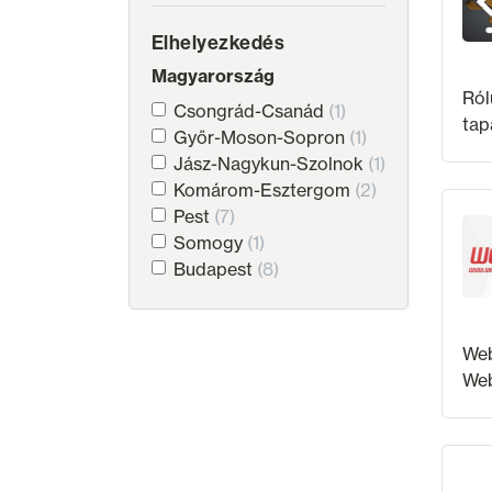
Elhelyezkedés
Magyarország
Rólunk Fiatalok v
Csongrád-Csanád
(1)
tap
Győr-Moson-Sopron
(1)
rek
Jász-Nagykun-Szolnok
(1)
mun
Komárom-Esztergom
(2)
ere
Pest
(7)
Somogy
(1)
Budapest
(8)
Web
Web
ter
leg
Meg