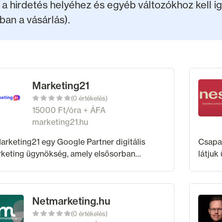
hirdetés helyéhez és egyéb változókhoz kell igaz
ában a vásárlás).
Marketing21
(0 értékelés)
15000 Ft/óra + ÁFA
marketing21.hu
arketing21 egy Google Partner digitális
Csapat
keting ügynökség, amely elsősorban
látjuk
esőhirdetésre, PPC kampánykezelésre és
sikere
esőoptimalizálásra szakosodott. Éves
célt é
nten több mint
Netmarketing.hu
(0 értékelés)