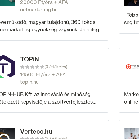
20000 Ft/óra + ÁFA
netmarketing.hu
Több mint 200 céggel dolgoztam, akiknek már
éve működő, magyar tulajdonú, 360 fokos
segíte
ine marketing ügynökség vagyunk. Jelenleg
vevős
kollégával és több mint 100 partnerrel
és Goo
gozunk együtt. Szolgáltatásainkkal lefedjük
Az
TOPiN
(0 értékelés)
14500 Ft/óra + ÁFA
topin.hu
OPiN-HUB Kft. az innováció és minőség
Marke
ötelezett képviselője a szoftverfejlesztés
online
ületén. Mélyen gyökerező szakértelmünk és
2014-b
cvezető tapasztalatunk révén nem csak a
kiszo
mint a
Verteco.hu