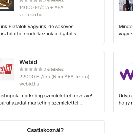
(0 értékelés)
14000 Ft/óra + ÁFA
verteco.hu
agyunk, de sokéves
Mindeg
asztalattal rendelkezünk a digitális
vagy k
lámozás területén. Nagyon élvezzük a
fontos
kánkat, és tudjuk, hogy munkánk
rendel
dménye mindig egy elégedett
Webid
(0 értékelés)
22000 Ft/óra (Nem ÁFA-fizető)
webid.hu
shopok, marketing szemlélettel tervezve!
Üdvöz
áruházadat marketing szemlélettel
hogy 
vezzük meg, hogy valóban eredményes
is, ho
yen: új ügyfeleket és bevételt hozzon.
jellem
tanítunk arra is,
mert a
Csatlakoznál?