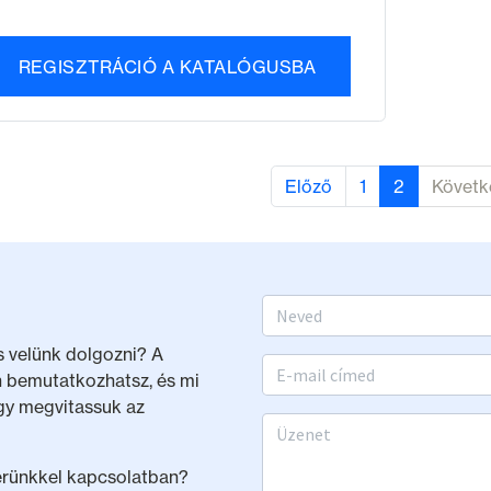
REGISZTRÁCIÓ A KATALÓGUSBA
Előző
1
2
Követk
Vezetéknév, keresztnév
és velünk dolgozni? A
Email
en bemutatkozhatsz, és mi
gy megvitassuk az
Üzenet
nerünkkel kapcsolatban?