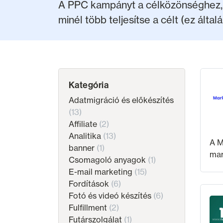
A PPC kampányt a célközönséghez, a 
minél több teljesítse a célt (ez által
Kategória
Adatmigráció és előkészítés
(13)
Affiliate
(2)
Analitika
(13)
A M
banner
(1)
mar
Csomagoló anyagok
(1)
ker
E-mail marketing
(15)
ker
Fordítások
(6)
szi
Fotó és videó készítés
(6)
Fulfillment
(2)
Futárszolgálat
(1)