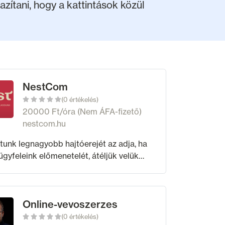
ítani, hogy a kattintások közül
NestCom
(0 értékelés)
20000 Ft/óra (Nem ÁFA-fizető)
nestcom.hu
unk legnagyobb hajtóerejét az adja, ha
 ügyfeleink előmenetelét, átéljük velük
iket. Legyen szó hatékony kampányról,
rő üzletfejlesztési stratégiáról
Online-vevoszerzes
(0 értékelés)