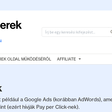
u
REK OLDAL MŰKÖDÉSÉRŐL
AFFILIATE
k
t például a Google Ads (korábban AdWords), amel
int (ezért hívják Pay per Click-nek).