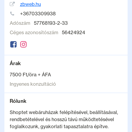
zbweb.hu
+36703309938
Adószám
57768193-2-33
Céges azonosítószám
56424924
Árak
7500 Ft/óra + ÁFA
Ingyenes konzultáció
Rólunk
Shoptet webáruházak felépítésével, beállításával,
rendbetételével és hosszú távú működtetésével
foglalkozunk, gyakorlati tapasztalatra építve.