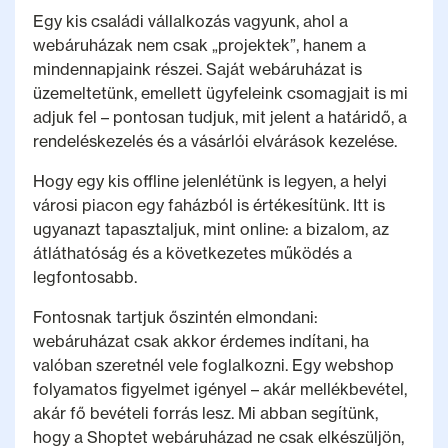
Egy kis családi vállalkozás vagyunk, ahol a
webáruházak nem csak „projektek”, hanem a
mindennapjaink részei. Saját webáruházat is
üzemeltetünk, emellett ügyfeleink csomagjait is mi
adjuk fel – pontosan tudjuk, mit jelent a határidő, a
rendeléskezelés és a vásárlói elvárások kezelése.
Hogy egy kis offline jelenlétünk is legyen, a helyi
városi piacon egy faházból is értékesítünk. Itt is
ugyanazt tapasztaljuk, mint online: a bizalom, az
átláthatóság és a következetes működés a
legfontosabb.
Fontosnak tartjuk őszintén elmondani:
webáruházat csak akkor érdemes indítani, ha
valóban szeretnél vele foglalkozni. Egy webshop
folyamatos figyelmet igényel – akár mellékbevétel,
akár fő bevételi forrás lesz. Mi abban segítünk,
hogy a Shoptet webáruházad ne csak elkészüljön,