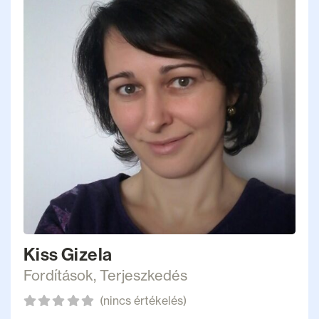
Kiss Gizela
Fordítások
,
Terjeszkedés
(nincs értékelés)