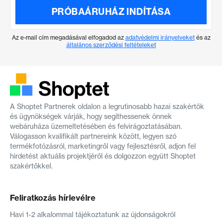
PRÓBAÁRUHÁZ INDÍTÁSA
Az e-mail cím megadásával elfogadod az
adatvédelmi irányelveket
és az
általános szerződési feltételeket
A Shoptet Partnerek oldalon a legrutinosabb hazai szakértők
és ügynökségek várják, hogy segíthessenek önnek
webáruháza üzemeltetésében és felvirágoztatásában.
Válogasson kvalifikált partnereink között, legyen szó
termékfotózásról, marketingről vagy fejlesztésről, adjon fel
hirdetést aktuális projektjéről és dolgozzon együtt Shoptet
szakértőkkel.
Feliratkozás hírlevélre
Havi 1-2 alkalommal tájékoztatunk az újdonságokról