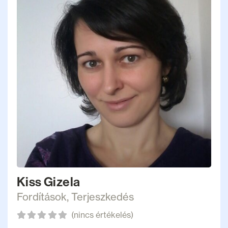
Kiss Gizela
Fordítások
,
Terjeszkedés
(nincs értékelés)