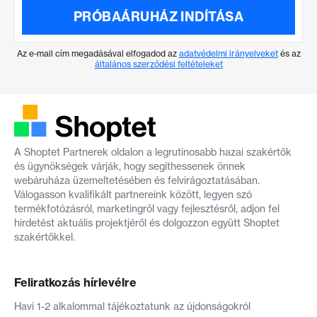
PRÓBAÁRUHÁZ INDÍTÁSA
Az e-mail cím megadásával elfogadod az
adatvédelmi irányelveket
és az
általános szerződési feltételeket
A Shoptet Partnerek oldalon a legrutinosabb hazai szakértők
és ügynökségek várják, hogy segíthessenek önnek
webáruháza üzemeltetésében és felvirágoztatásában.
Válogasson kvalifikált partnereink között, legyen szó
termékfotózásról, marketingről vagy fejlesztésről, adjon fel
hirdetést aktuális projektjéről és dolgozzon együtt Shoptet
szakértőkkel.
Feliratkozás hírlevélre
Havi 1-2 alkalommal tájékoztatunk az újdonságokról