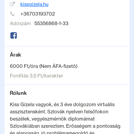
kissgizela.hu
+36703193702
Adószám
55356868-1-33
Árak
6000 Ft/óra (Nem ÁFA-fizető)
Fordítás 3,5 Ft/karakter
Rólunk
Kiss Gizela vagyok, és 3 éve dolgozom virtuális
asszisztensként. Szlovák nyelven felsőfokon
beszélek, vegyészmérnök diplomámat
Szlovákiában szereztem. Erősségem a pontosság
és alaposság, jó problémamegoldó és